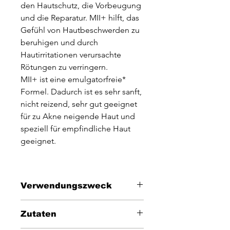
den Hautschutz, die Vorbeugung
und die Reparatur. MII+ hilft, das
Gefühl von Hautbeschwerden zu
beruhigen und durch
Hautirritationen verursachte
Rötungen zu verringern.
MII+ ist eine emulgatorfreie*
Formel. Dadurch ist es sehr sanft,
nicht reizend, sehr gut geeignet
für zu Akne neigende Haut und
speziell für empfindliche Haut
geeignet.
Verwendungszweck
Tragen Sie MII+ morgens und abends
Zutaten
mit den Fingerspitzen oder einem
Wattepad auf Gesicht und Hals auf.