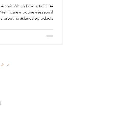
 About Which Products To Be
skincare #routine #seasonal
areroutine #skincareproducts...
دعو
ا