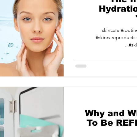
Hydratio
#skincare #routi
#skincareproducts 
#ski
Why and W
To Be REF